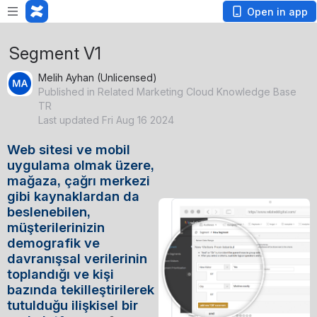
Open in app
Segment V1
Melih Ayhan (Unlicensed)
Published in Related Marketing Cloud Knowledge Base
TR
Last updated Fri Aug 16 2024
Web sitesi ve mobil 
uygulama olmak üzere, 
mağaza, çağrı merkezi 
gibi kaynaklardan da 
Open
beslenebilen, 
müşterilerinizin 
demografik ve 
davranışsal verilerinin 
toplandığı ve kişi 
bazında tekilleştirilerek 
tutulduğu ilişkisel bir 