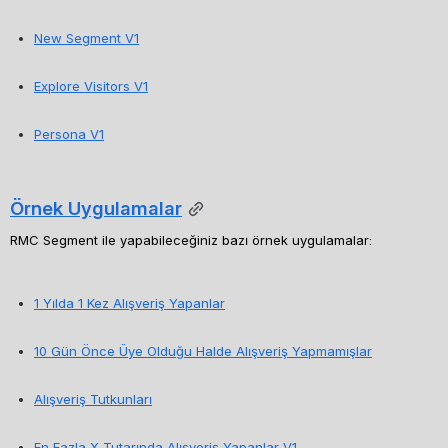
New Segment V1
Explore Visitors V1
Persona V1
Örnek Uygulamalar
RMC Segment ile yapabileceğiniz bazı örnek uygulamalar:
1 Yılda 1 Kez Alışveriş Yapanlar
10 Gün Önce Üye Olduğu Halde Alışveriş Yapmamışlar
Alışveriş Tutkunları
En Fazla X Tutarında Alışveriş Yapanlar V1