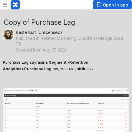
Open in app
Copy of Purchase Lag
Beste Kurt (Unlicensed)
Published in Related Marketing Cloud Knowledge Base
TR
Created Mon Aug 05 2024
Purchase Lag sayfasına 
Segment>Retention 
Analytics>Purchase Lag
 seçerek ulaşabilirsiniz.
Open